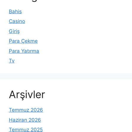
Bahis
Casino
Giriş
Para Çekme
Para Yatırma
Tv
Arşivler
Temmuz 2026
Haziran 2026
Temmuz 2025