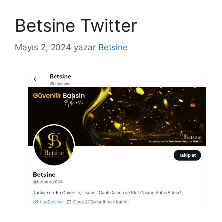
Betsine Twitter
Mayıs 2, 2024
yazar
Betsine