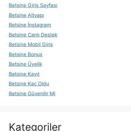
Betsine Giriş Sayfası
Betsine Altyapı
Betsine İnstagram
Betsine Canlı Destek
Betsine Mobil Giriş
Betsine Bonus
Betsine Üyelik
Betsine Kayıt
Betsine Kaç Oldu
Betsine Güvenilir Mi
Kategoriler