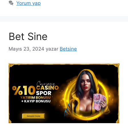
Yorum yap
Bet Sine
Mayıs 23, 2024
yazar
Betsine