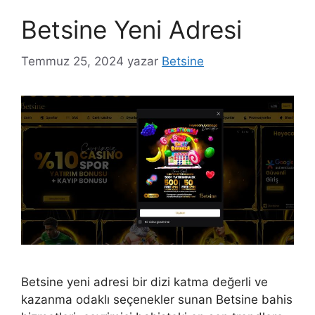
Betsine Yeni Adresi
Temmuz 25, 2024
yazar
Betsine
Betsine yeni adresi bir dizi katma değerli ve
kazanma odaklı seçenekler sunan Betsine bahis