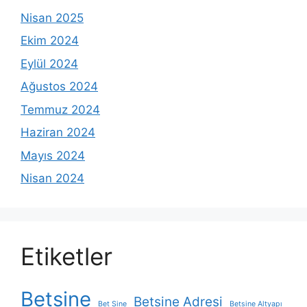
Nisan 2025
Ekim 2024
Eylül 2024
Ağustos 2024
Temmuz 2024
Haziran 2024
Mayıs 2024
Nisan 2024
Etiketler
Betsine
Betsine Adresi
Bet Sine
Betsine Altyapı