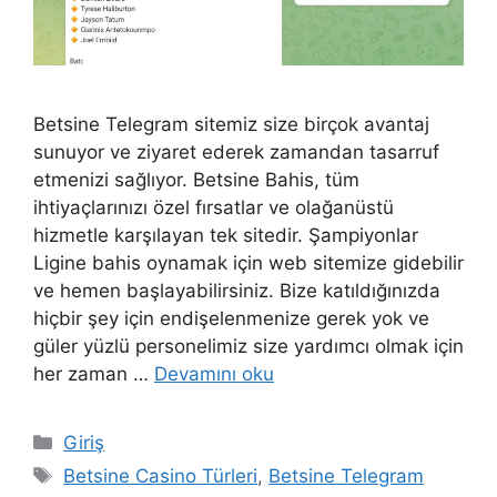
Betsine Telegram sitemiz size birçok avantaj
sunuyor ve ziyaret ederek zamandan tasarruf
etmenizi sağlıyor. Betsine Bahis, tüm
ihtiyaçlarınızı özel fırsatlar ve olağanüstü
hizmetle karşılayan tek sitedir. Şampiyonlar
Ligine bahis oynamak için web sitemize gidebilir
ve hemen başlayabilirsiniz. Bize katıldığınızda
hiçbir şey için endişelenmenize gerek yok ve
güler yüzlü personelimiz size yardımcı olmak için
her zaman …
Devamını oku
Kategoriler
Giriş
Etiketler
Betsine Casino Türleri
,
Betsine Telegram