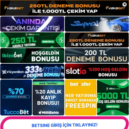
×
BETSINE GİRİŞ İÇİN TIKLAYINIZ!