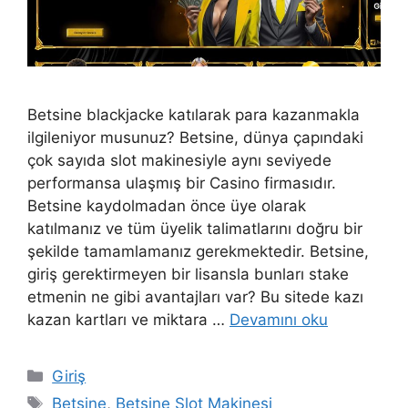
Betsine blackjacke katılarak para kazanmakla
ilgileniyor musunuz? Betsine, dünya çapındaki
çok sayıda slot makinesiyle aynı seviyede
performansa ulaşmış bir Casino firmasıdır.
Betsine kaydolmadan önce üye olarak
katılmanız ve tüm üyelik talimatlarını doğru bir
şekilde tamamlamanız gerekmektedir. Betsine,
giriş gerektirmeyen bir lisansla bunları stake
etmenin ne gibi avantajları var? Bu sitede kazı
kazan kartları ve miktara …
Devamını oku
Kategoriler
Giriş
Etiketler
Betsine
,
Betsine Slot Makinesi