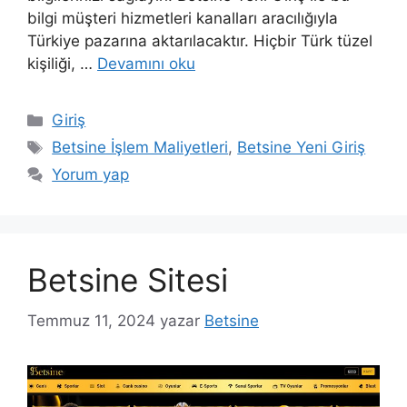
bilgi müşteri hizmetleri kanalları aracılığıyla
Türkiye pazarına aktarılacaktır. Hiçbir Türk tüzel
kişiliği, …
Devamını oku
Kategoriler
Giriş
Etiketler
Betsine İşlem Maliyetleri
,
Betsine Yeni Giriş
Yorum yap
Betsine Sitesi
Temmuz 11, 2024
yazar
Betsine