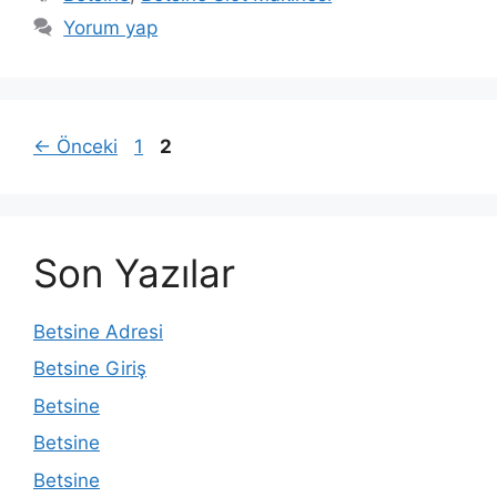
Yorum yap
Sayfa
Sayfa
←
Önceki
1
2
Son Yazılar
Betsine Adresi
Betsine Giriş
Betsine
Betsine
Betsine