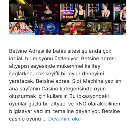
Betsine Adresi ile bahis sitesi şu anda çok
iddialı bir misyonu üstleniyor: Betsine adresi
altyapısı sayesinde mükemmel kaliteyi
sağlarken, çok keyifli bir oyun deneyimi
yaratacak. Betsine adresi Slot Machine yazılımı
ana sayfanın Casino kategorisinde oyun
oluşturmak için kullanılır. Bu lokasyondaki
oyunlar güçlü bir altyapı ve RNG olarak bilinen
bilgisayar yazılımı temeline dayanıyor. Betsine
casino oyunu …
Devamını oku