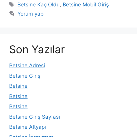
Etiketler
Betsine Kaç Oldu
,
Betsine Mobil Giriş
Yorum yap
Son Yazılar
Betsine Adresi
Betsine Giriş
Betsine
Betsine
Betsine
Betsine Giriş Sayfası
Betsine Altyapı