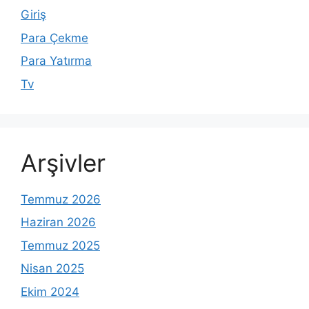
Giriş
Para Çekme
Para Yatırma
Tv
Arşivler
Temmuz 2026
Haziran 2026
Temmuz 2025
Nisan 2025
Ekim 2024