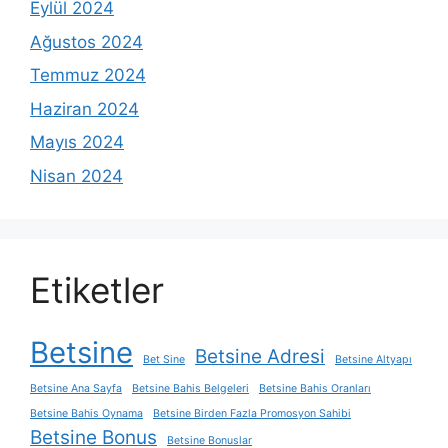
Eylül 2024
Ağustos 2024
Temmuz 2024
Haziran 2024
Mayıs 2024
Nisan 2024
Etiketler
Betsine
Betsine Adresi
Bet Sine
Betsine Altyapı
Betsine Ana Sayfa
Betsine Bahis Belgeleri
Betsine Bahis Oranları
Betsine Bahis Oynama
Betsine Birden Fazla Promosyon Sahibi
Betsine Bonus
Betsine Bonuslar