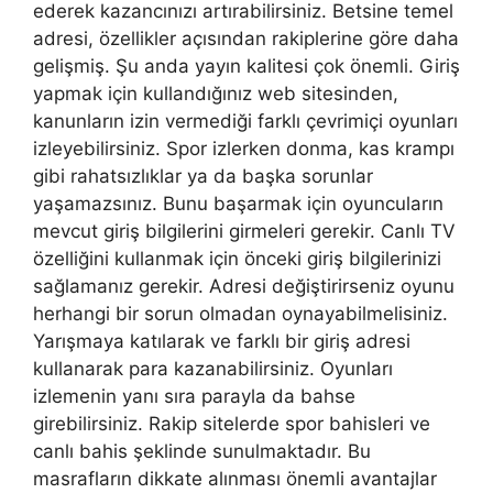
ederek kazancınızı artırabilirsiniz. Betsine temel
adresi, özellikler açısından rakiplerine göre daha
gelişmiş. Şu anda yayın kalitesi çok önemli. Giriş
yapmak için kullandığınız web sitesinden,
kanunların izin vermediği farklı çevrimiçi oyunları
izleyebilirsiniz. Spor izlerken donma, kas krampı
gibi rahatsızlıklar ya da başka sorunlar
yaşamazsınız. Bunu başarmak için oyuncuların
mevcut giriş bilgilerini girmeleri gerekir. Canlı TV
özelliğini kullanmak için önceki giriş bilgilerinizi
sağlamanız gerekir. Adresi değiştirirseniz oyunu
herhangi bir sorun olmadan oynayabilmelisiniz.
Yarışmaya katılarak ve farklı bir giriş adresi
kullanarak para kazanabilirsiniz. Oyunları
izlemenin yanı sıra parayla da bahse
girebilirsiniz. Rakip sitelerde spor bahisleri ve
canlı bahis şeklinde sunulmaktadır. Bu
masrafların dikkate alınması önemli avantajlar