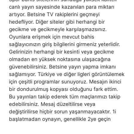
canlı yayın sayesinde kazanılan para miktarı
artıyor. Betsine TV rakiplerini geçmeyi
hedefliyor. Diğer siteler gibi herhangi bir
gecikme ve gecikmeyle karşılaşmazsınız.
Oyunlara erişmek için mevcut bahis
sağlayıcınızın giriş bilgilerini girmeniz yeterlidir.
Gelirinizin herhangi bir kesinti veya gecikme
olmadan en yüksek noktasına ulaşacağına
güvenebilirsiniz. Betsine yayın yapma imkanı
sağlamıyor. Türkiye ve diğer ligleri görüntülemek
için çeşitli programlar sunuyoruz. Mesajın ikinci
bir dondurulmuş kopyası olduğunu fark ettim.
Bu yayınları takip ederek tüm maçlarımızı takip
edebilirsiniz. Mesaj düzeltilirse veya
değiştirilirse hiçbir sorun yaşanmayacaktır. 1i
başlatmadan oynayın, genellikle 2ye geçin