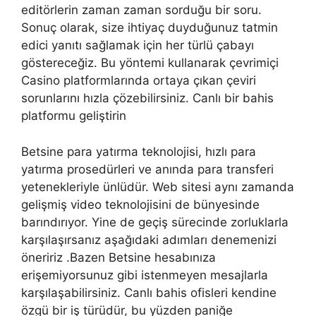
editörlerin zaman zaman sorduğu bir soru.
Sonuç olarak, size ihtiyaç duyduğunuz tatmin
edici yanıtı sağlamak için her türlü çabayı
göstereceğiz. Bu yöntemi kullanarak çevrimiçi
Casino platformlarında ortaya çıkan çeviri
sorunlarını hızla çözebilirsiniz. Canlı bir bahis
platformu geliştirin
Betsine para yatırma teknolojisi, hızlı para
yatırma prosedürleri ve anında para transferi
yetenekleriyle ünlüdür. Web sitesi aynı zamanda
gelişmiş video teknolojisini de bünyesinde
barındırıyor. Yine de geçiş sürecinde zorluklarla
karşılaşırsanız aşağıdaki adımları denemenizi
öneririz .Bazen Betsine hesabınıza
erişemiyorsunuz gibi istenmeyen mesajlarla
karşılaşabilirsiniz. Canlı bahis ofisleri kendine
özgü bir iş türüdür, bu yüzden paniğe