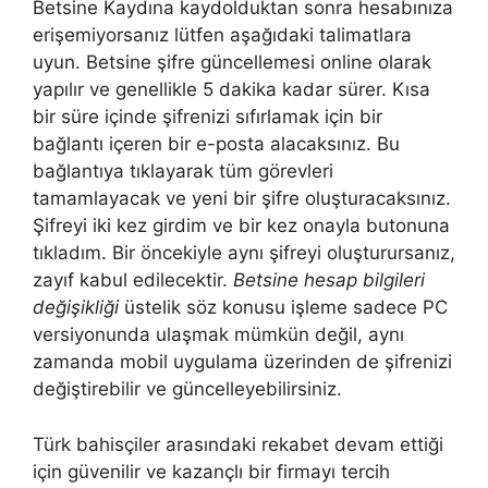
Betsine Kaydına kaydolduktan sonra hesabınıza
erişemiyorsanız lütfen aşağıdaki talimatlara
uyun. Betsine şifre güncellemesi online olarak
yapılır ve genellikle 5 dakika kadar sürer. Kısa
bir süre içinde şifrenizi sıfırlamak için bir
bağlantı içeren bir e-posta alacaksınız. Bu
bağlantıya tıklayarak tüm görevleri
tamamlayacak ve yeni bir şifre oluşturacaksınız.
Şifreyi iki kez girdim ve bir kez onayla butonuna
tıkladım. Bir öncekiyle aynı şifreyi oluşturursanız,
zayıf kabul edilecektir.
Betsine hesap bilgileri
değişikliği
üstelik söz konusu işleme sadece PC
versiyonunda ulaşmak mümkün değil, aynı
zamanda mobil uygulama üzerinden de şifrenizi
değiştirebilir ve güncelleyebilirsiniz.
Türk bahisçiler arasındaki rekabet devam ettiği
için güvenilir ve kazançlı bir firmayı tercih