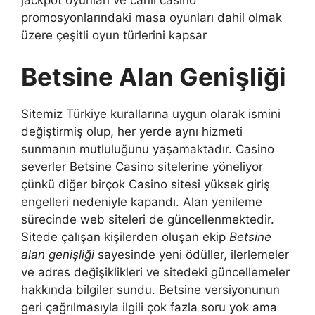
promosyonlarındaki masa oyunları dahil olmak
üzere çeşitli oyun türlerini kapsar
Betsine Alan Genişliği
Sitemiz Türkiye kurallarına uygun olarak ismini
değiştirmiş olup, her yerde aynı hizmeti
sunmanın mutluluğunu yaşamaktadır. Casino
severler Betsine Casino sitelerine yöneliyor
çünkü diğer birçok Casino sitesi yüksek giriş
engelleri nedeniyle kapandı. Alan yenileme
sürecinde web siteleri de güncellenmektedir.
Sitede çalışan kişilerden oluşan ekip
Betsine
alan genişliği
sayesinde yeni ödüller, ilerlemeler
ve adres değişiklikleri ve sitedeki güncellemeler
hakkında bilgiler sundu. Betsine versiyonunun
geri çağrılmasıyla ilgili çok fazla soru yok ama