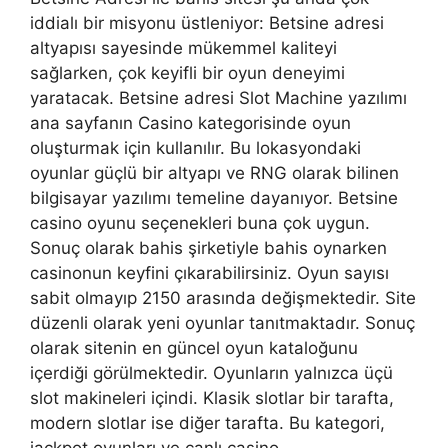
iddialı bir misyonu üstleniyor: Betsine adresi
altyapısı sayesinde mükemmel kaliteyi
sağlarken, çok keyifli bir oyun deneyimi
yaratacak. Betsine adresi Slot Machine yazılımı
ana sayfanın Casino kategorisinde oyun
oluşturmak için kullanılır. Bu lokasyondaki
oyunlar güçlü bir altyapı ve RNG olarak bilinen
bilgisayar yazılımı temeline dayanıyor. Betsine
casino oyunu seçenekleri buna çok uygun.
Sonuç olarak bahis şirketiyle bahis oynarken
casinonun keyfini çıkarabilirsiniz. Oyun sayısı
sabit olmayıp 2150 arasında değişmektedir. Site
düzenli olarak yeni oyunlar tanıtmaktadır. Sonuç
olarak sitenin en güncel oyun kataloğunu
içerdiği görülmektedir. Oyunların yalnızca üçü
slot makineleri içindi. Klasik slotlar bir tarafta,
modern slotlar ise diğer tarafta. Bu kategori,
jackpot oyunları ve canlı casino