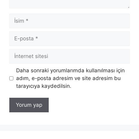
İsim
E-
posta
İnternet
sitesi
Daha sonraki yorumlarımda kullanılması için
adım, e-posta adresim ve site adresim bu
tarayıcıya kaydedilsin.