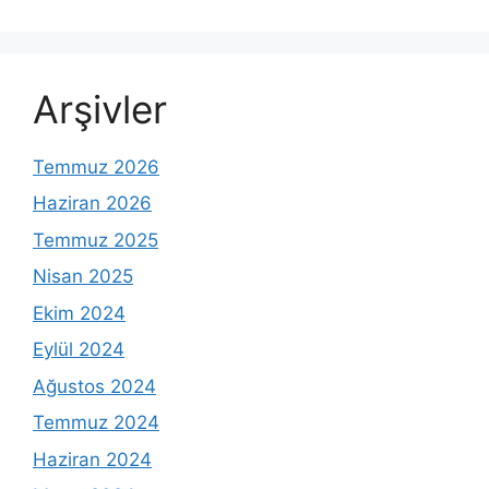
Arşivler
Temmuz 2026
Haziran 2026
Temmuz 2025
Nisan 2025
Ekim 2024
Eylül 2024
Ağustos 2024
Temmuz 2024
Haziran 2024