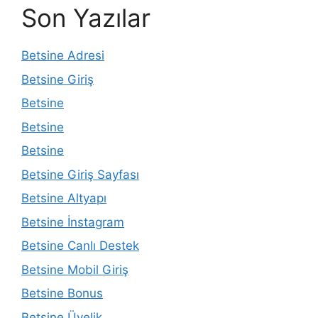
Son Yazılar
Betsine Adresi
Betsine Giriş
Betsine
Betsine
Betsine
Betsine Giriş Sayfası
Betsine Altyapı
Betsine İnstagram
Betsine Canlı Destek
Betsine Mobil Giriş
Betsine Bonus
Betsine Üyelik