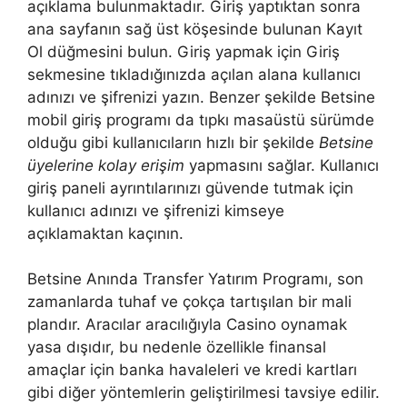
açıklama bulunmaktadır. Giriş yaptıktan sonra
ana sayfanın sağ üst köşesinde bulunan Kayıt
Ol düğmesini bulun. Giriş yapmak için Giriş
sekmesine tıkladığınızda açılan alana kullanıcı
adınızı ve şifrenizi yazın. Benzer şekilde Betsine
mobil giriş programı da tıpkı masaüstü sürümde
olduğu gibi kullanıcıların hızlı bir şekilde
Betsine
üyelerine kolay erişim
yapmasını sağlar. Kullanıcı
giriş paneli ayrıntılarınızı güvende tutmak için
kullanıcı adınızı ve şifrenizi kimseye
açıklamaktan kaçının.
Betsine Anında Transfer Yatırım Programı, son
zamanlarda tuhaf ve çokça tartışılan bir mali
plandır. Aracılar aracılığıyla Casino oynamak
yasa dışıdır, bu nedenle özellikle finansal
amaçlar için banka havaleleri ve kredi kartları
gibi diğer yöntemlerin geliştirilmesi tavsiye edilir.