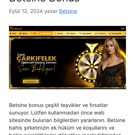
Eylül 12, 2024
yazar
Betsine
Betsine bonus çeşitli teşvikler ve fırsatlar
sunuyor. Lütfen kullanmadan önce web
sitesinde bulunan bilgilerden yararlanın. Betsine
bahis şirketinizin ek hüküm ve koşullarını ve