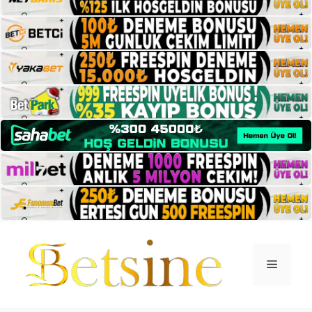
İçeriğe
atla
Menü