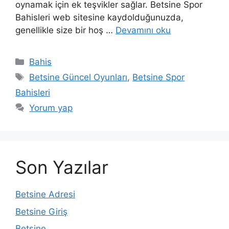
oynamak için ek teşvikler sağlar. Betsine Spor
Bahisleri web sitesine kaydolduğunuzda,
genellikle size bir hoş …
Devamını oku
Kategoriler
Bahis
Etiketler
Betsine Güncel Oyunları
,
Betsine Spor
Bahisleri
Yorum yap
Son Yazılar
Betsine Adresi
Betsine Giriş
Betsine